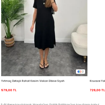
2
Yırtmaç Detaylı Rahat Kesim Viskon Elbise Siyah
Kruvaze Ya
579,00 TL
729,00 TL
E-Bültene kaydolarak, Mossta'nın Gizlilik Politikası'nın koşullarını kabul