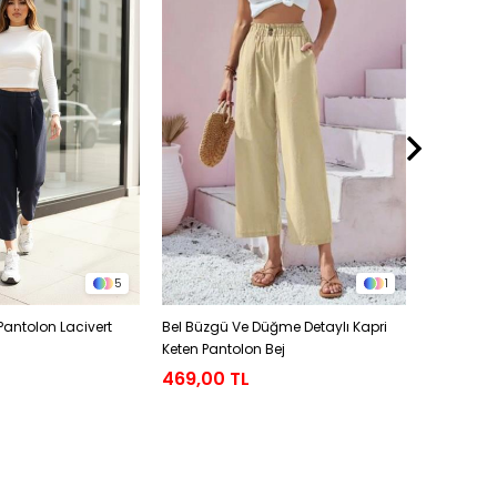
5
1
 Pantolon Lacivert
Bel Büzgü Ve Düğme Detaylı Kapri
Yüksel Bel
Keten Pantolon Bej
469,00 TL
479,00 