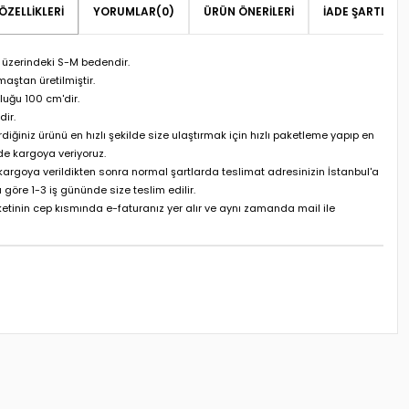
ÖZELLIKLERI
YORUMLAR
(0)
ÜRÜN ÖNERILERI
İADE ŞARTLARI
üzerindeki S-M bedendir.
aştan üretilmiştir.
luğu 100 cm'dir.
dir.
rdiğiniz ürünü en hızlı şekilde size ulaştırmak için hızlı paketleme yapıp en
de kargoya veriyoruz.
 kargoya verildikten sonra normal şartlarda teslimat adresinizin İstanbul'a
 göre 1-3 iş gününde size teslim edilir.
etinin cep kısmında e-faturanız yer alır ve aynı zamanda mail ile