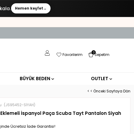
kala.
Hemen keşfet
→
0
Favorilerim
Sepetim
BÜYÜK BEDEN
OUTLET
< < Önceki Sayfaya Dön
u
(JS95452-SİYAH)
 Eklemeli İspanyol Paça Scuba Tayt Pantalon Siyah
çinde Ücretsiz İade Garantisi!