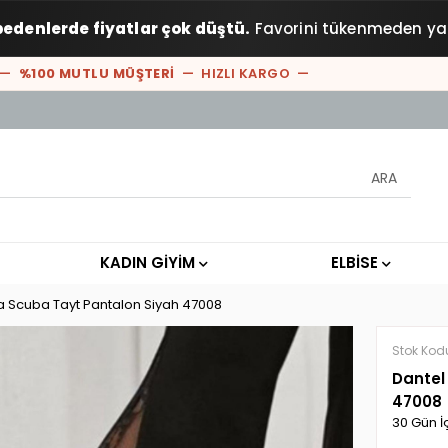
bedenlerde fiyatlar çok düştü.
Favorini tükenmeden ya
%100 MUTLU MÜŞTERİ
— HIZLI KARGO —
KADIN GİYİM
ELBİSE
a Scuba Tayt Pantalon Siyah 47008
Stok Kod
Dantel
47008
30 Gün İ