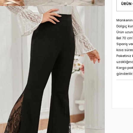
ÜRÜN 
Mankenin 
Dalgıç kum
Ürün uzun
Bel 70 cm'
Sipariş ve
kısa süre
Paketiniz
uzaklığına
Kargo pak
gönderilir.