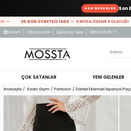
Son 
SON BEDENLER
 —
30 GÜN ÜCRETSİZ İADE
— KAPIDA ÖDEME KOLAYLIĞI —
Yardım
Kolay İade
Sipariş Takip
0850 305 66 77
ÇOK SATANLAR
YENİ GELENLER
Anasayfa
Kadın Giyim
Pantolon
Dantel Eklemeli İspanyol Paç