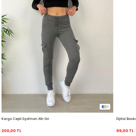
1
Kargo Cepli Eşofman Altı Gri
Dijital Bask
200,00 TL
99,00 TL