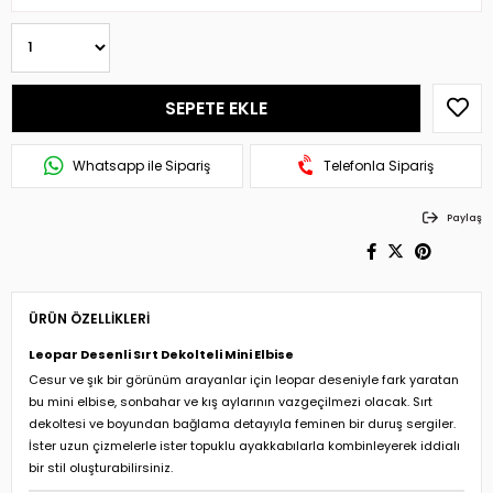
Whatsapp ile Sipariş
Telefonla Sipariş
Paylaş
ÜRÜN ÖZELLIKLERI
Leopar Desenli Sırt Dekolteli Mini Elbise
Cesur ve şık bir görünüm arayanlar için leopar deseniyle fark yaratan
bu mini elbise, sonbahar ve kış aylarının vazgeçilmezi olacak. Sırt
dekoltesi ve boyundan bağlama detayıyla feminen bir duruş sergiler.
İster uzun çizmelerle ister topuklu ayakkabılarla kombinleyerek iddialı
bir stil oluşturabilirsiniz.