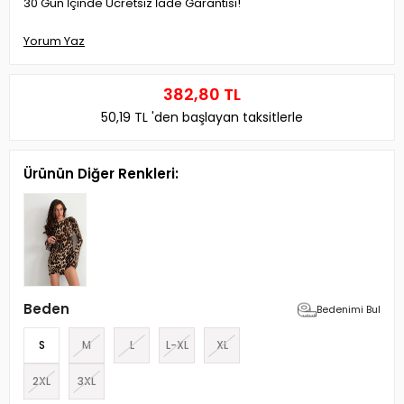
30 Gün İçinde Ücretsiz İade Garantisi!
Yorum Yaz
382,80 TL
50,19 TL
'den başlayan taksitlerle
Ürünün Diğer Renkleri:
Beden
Bedenimi Bul
S
M
L
L-XL
XL
2XL
3XL