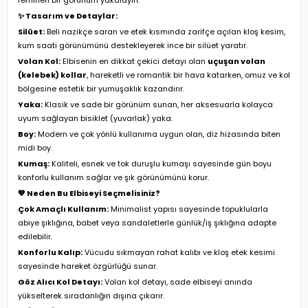
✨ Tasarım ve Detaylar:
Silüet:
Beli nazikçe saran ve etek kısmında zarifçe açılan kloş kesim,
kum saati görünümünü destekleyerek ince bir silüet yaratır.
Volan Kol:
Elbisenin en dikkat çekici detayı olan
uçuşan volan
(kelebek) kollar
, hareketli ve romantik bir hava katarken, omuz ve kol
bölgesine estetik bir yumuşaklık kazandırır.
Yaka:
Klasik ve sade bir görünüm sunan, her aksesuarla kolayca
uyum sağlayan bisiklet (yuvarlak) yaka.
Boy:
Modern ve çok yönlü kullanıma uygun olan, diz hizasında biten
midi boy.
Kumaş:
Kaliteli, esnek ve tok duruşlu kumaşı sayesinde gün boyu
konforlu kullanım sağlar ve şık görünümünü korur.
💖 Neden Bu Elbiseyi Seçmelisiniz?
Çok Amaçlı Kullanım:
Minimalist yapısı sayesinde topuklularla
abiye şıklığına, babet veya sandaletlerle günlük/iş şıklığına adapte
edilebilir.
Konforlu Kalıp:
Vücudu sıkmayan rahat kalıbı ve kloş etek kesimi
sayesinde hareket özgürlüğü sunar.
Göz Alıcı Kol Detayı:
Volan kol detayı, sade elbiseyi anında
yükselterek sıradanlığın dışına çıkarır.