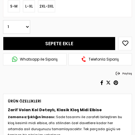
S-M
L-XL
2XL-3XL
Whatsapp ile Sipariş
Telefonla Sipariş
Paylaş
ÜRÜN ÖZELLIKLERI
Zarif Volan Kol Detaylı, Klasik Kloş Midi Elbise
Zamansız Şıklığın İmzası:
Sade tasarımı ile zarafeti birleştiren bu
kloş kesimli midi elbise, ofis stilinden özel davetlere kadar her
ortamda asil duruşunuzu tamamlayacaktır. Tek parçada güçlü ve
feminen bir görünüm yakalayın.