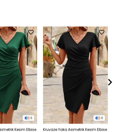
6
6
imetrik Kesim Elbise
Kruvaze Yaka Asimetrik Kesim Elbise
Kruvaze Y