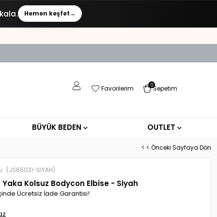
kala.
Hemen keşfet
→
0
Favorilerim
Sepetim
BÜYÜK BEDEN
OUTLET
< < Önceki Sayfaya Dön
u
(JS65031-SİYAH)
t Yaka Kolsuz Bodycon Elbise - Siyah
çinde Ücretsiz İade Garantisi!
az