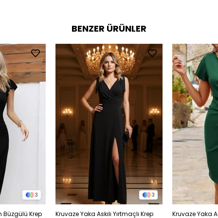
BENZER ÜRÜNLER
3
3
 Büzgülü Krep
Kruvaze Yaka Askılı Yırtmaçlı Krep
Kruvaze Yaka As