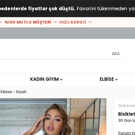
bedenlerde fiyatlar çok düştü.
Favorini tükenmeden ya
100 MUTLU MÜŞTERİ
— HIZLI KARGO —
KADIN GİYİM
ELBİSE
Elbise - Siyah
Stok Kod
Bisikle
30 Gün İ
Yorum Y