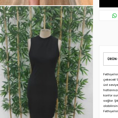
ÜRÜN 
Fethiye'ni
çekecek! B
üst seviy
hatlarınız
konfor sun
sağlar. Ş
olabilirs
Fethiye'ni