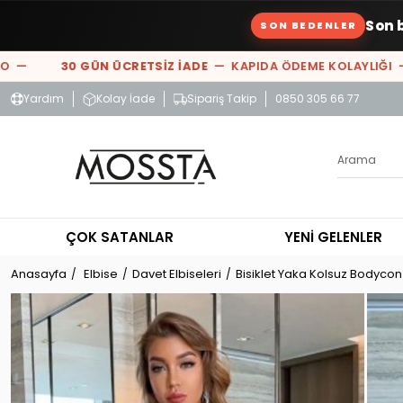
Son 
SON BEDENLER
—
30 GÜN ÜCRETSİZ İADE
— KAPIDA ÖDEME KOLAYLIĞI —
%
Yardım
Kolay İade
Sipariş Takip
0850 305 66 77
ÇOK SATANLAR
YENİ GELENLER
Anasayfa
Elbise
Davet Elbiseleri
Bisiklet Yaka Kolsuz Bodycon 