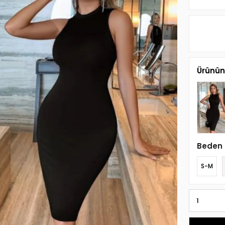
Ürünün 
Beden
S-M