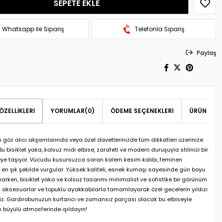
Whatsapp ile Sipariş
Telefonla Sipariş
Paylaş
ÖZELLIKLERI
YORUMLAR
(0)
ÖDEME SEÇENEKLERI
ÜRÜN ÖNER
n göz alıcı akşamlarında veya özel davetlerinizde tüm dikkatleri üzerinize
u bisiklet yaka, kolsuz midi elbise, zarafeti ve modern duruşuyla stilinizi bir
eye taşıyor. Vücudu kusursuzca saran kalem kesim kalıbı, feminen
ı en şık şekilde vurgular. Yüksek kaliteli, esnek kumaşı sayesinde gün boyu
arken, bisiklet yaka ve kolsuz tasarımı minimalist ve sofistike bir görünüm
ık aksesuarlar ve topuklu ayakkabılarla tamamlayarak özel gecelerin yıldızı
iniz. Gardırobunuzun kurtarıcı ve zamansız parçası olacak bu elbiseyle
n büyülü atmosferinde ışıldayın!