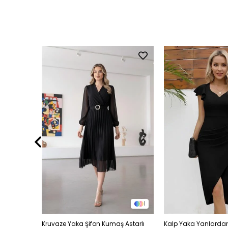
6
1
sim Elbise
Kruvaze Yaka Şifon Kumaş Astarlı
Kalp Yaka Yanlardan