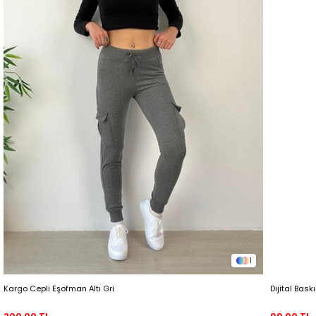
1
Kargo Cepli Eşofman Altı Gri
Dijital Bask