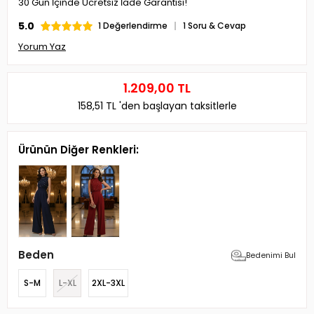
30 Gün İçinde Ücretsiz İade Garantisi!
5.0
1 Değerlendirme
1 Soru & Cevap
Yorum Yaz
1.209,00 TL
158,51 TL
'den başlayan taksitlerle
Ürünün Diğer Renkleri:
Beden
Bedenimi Bul
S-M
L-XL
2XL-3XL