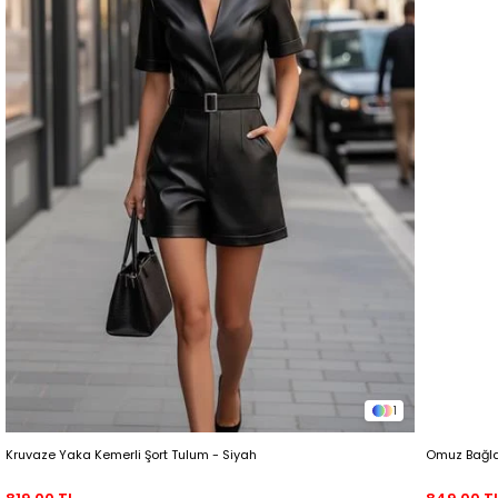
1
Kruvaze Yaka Kemerli Şort Tulum - Siyah
Omuz Bağlam