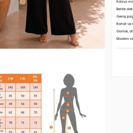
Kolsuz m
Belde dek
Geniş pa
Rahat ve a
Günlük, o
Modern v