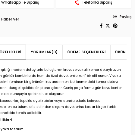
Whatsapp ile Sipariş
Telefonla Sipariş
Paylaş
 Haber Ver
ÖZELLIKLERI
YORUMLAR
(0)
ÖDEME SEÇENEKLERI
ÜRÜN ÖNER
şıklığı modern detaylarla buluşturan kruvaze yakalı kemer detaylı uzun
m günlük kombinlerde hem de özel davetlerde zarif bir stil sunar. V yaka
esimi feminen bir görünüm kazandırırken, bel kısmındaki kemer detayı
larını dengeli şekilde ön plana çıkarır. Geniş paça formu gün boyu konfor
akıcı duruşuyla şık bir siluet oluşturur.
ksesuarlar, topuklu ayakkabılar veya sandaletlerle kolayca
bilen bu tulum; ofis stilinden akşam davetlerine kadar birçok farklı
hatlıkla tercih edilebilir.
likleri
 yaka tasarım