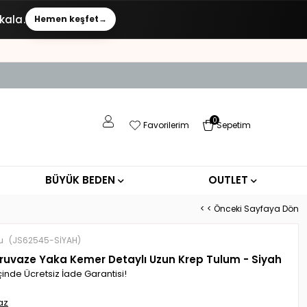
kala.
Hemen keşfet
→
0
Favorilerim
Sepetim
BÜYÜK BEDEN
OUTLET
< < Önceki Sayfaya Dön
u
(JS62545-SİYAH)
 Kruvaze Yaka Kemer Detaylı Uzun Krep Tulum - Siyah
çinde Ücretsiz İade Garantisi!
az