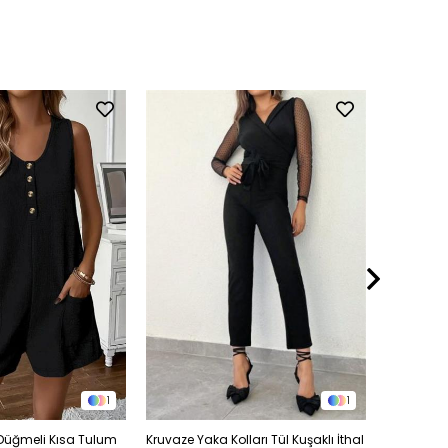
1
1
Düğmeli Kısa Tulum
Kruvaze Yaka Kolları Tül Kuşaklı İthal
Kruvaze Y