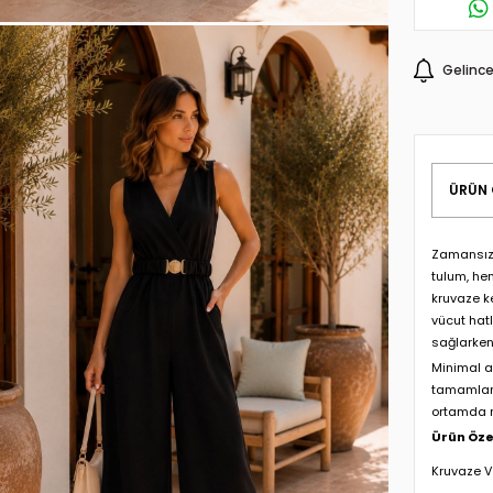
Gelince
ÜRÜN 
Zamansız 
tulum, he
kruvaze k
vücut hat
sağlarken 
Minimal a
tamamlana
ortamda ra
Ürün Özel
Kruvaze V