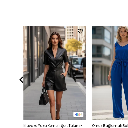
1
1
şaklı İthal
Kruvaze Yaka Kemerli Şort Tulum -
Omuz Bağlamalı Beli