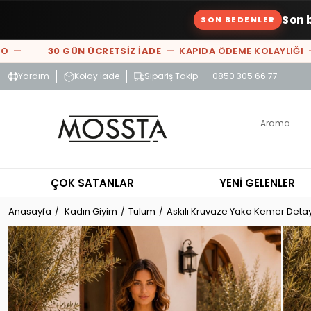
Son 
SON BEDENLER
—
30 GÜN ÜCRETSİZ İADE
— KAPIDA ÖDEME KOLAYLIĞI —
%
Yardım
Kolay İade
Sipariş Takip
0850 305 66 77
ÇOK SATANLAR
YENİ GELENLER
Anasayfa
Kadın Giyim
Tulum
Askılı Kruvaze Yaka Kemer Detay