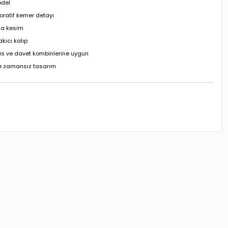
odel
oratif kemer detayı
ça kesim
kıcı kalıp
fis ve davet kombinlerine uygun
e zamansız tasarım