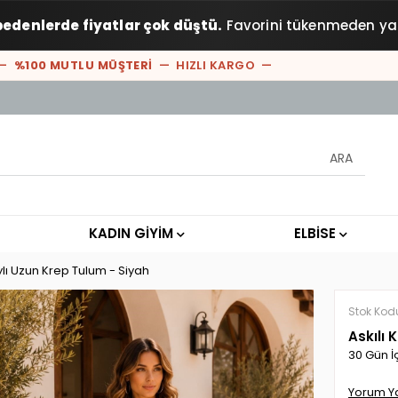
bedenlerde fiyatlar çok düştü.
Favorini tükenmeden ya
100 MUTLU MÜŞTERİ
— HIZLI KARGO —
KADIN GİYİM
ELBİSE
lı Uzun Krep Tulum - Siyah
Stok Kod
Askılı
30 Gün İ
Yorum Y