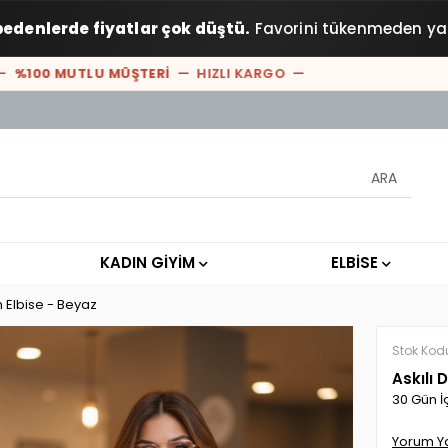
bedenlerde fiyatlar çok düştü.
Favorini tükenmeden ya
100 MUTLU MÜŞTERİ
— HIZLI KARGO —
KADIN GİYİM
ELBİSE
m Elbise - Beyaz
Stok Kod
Askılı 
30 Gün İ
Yorum Y