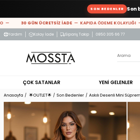
Son 
SON BEDENLER
—
30 GÜN ÜCRETSİZ İADE
— KAPIDA ÖDEME KOLAYLIĞI —
%
Yardım
Kolay İade
Sipariş Takip
0850 305 66 77
ÇOK SATANLAR
YENİ GELENLER
Anasayfa
🌟OUTLET🌟
Son Bedenler
Askılı Desenli Mini Süpre