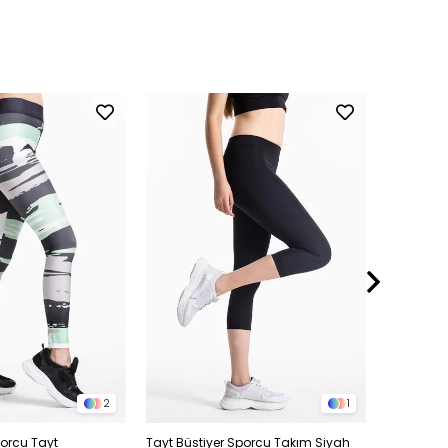
2
1
Sporcu Tayt
Tayt Büstiyer Sporcu Takım Siyah
Kargo Cepl