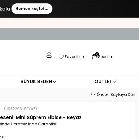
kala.
Hemen keşfet
→
0
Favorilerim
Sepetim
BÜYÜK BEDEN
OUTLET
< < Önceki Sayfaya Dön
u
(JS62298-BEYAZ)
Desenli Mini Süprem Elbise - Beyaz
çinde Ücretsiz İade Garantisi!
az