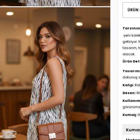
ÜRÜN 
Tarzınız
yeni kole
getiriyor.
tasarım, 
olacak.
Ürün Deta
Tasarım
dokunuş s
Kalıp:
Rah
Desen:
Mo
Kullanım
görünüme 
Kumaş:
H
Kuma