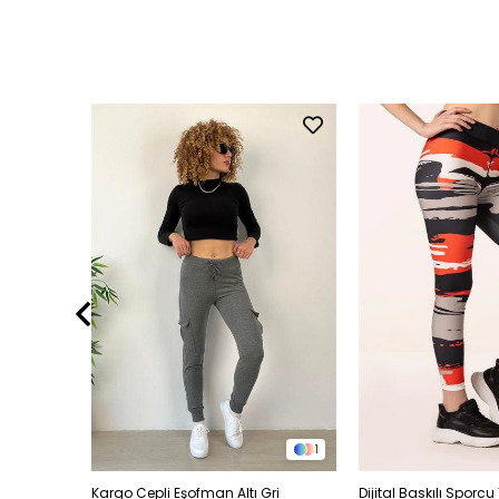
1
1
ım Siyah
Kargo Cepli Eşofman Altı Gri
Dijital Baskılı Sporcu