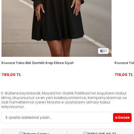
1
Kruvaze Yaka Beli Dantelli Krep Elbise Siyah
Kruvaze Ya
789,00 TL
719,00 TL
E-Bültene kaydolarak, Mossta'nın Gizlilik Politikası'nın koşullarını kabul
etmiş oluyorsunuz ve en yeni koleksiyonlarımızı, kampanyalarımızı ve
özel hizmetlerimizi içeren Mossta e-postalarını almayı kabul
ediyorsunuz.
GÖNDER