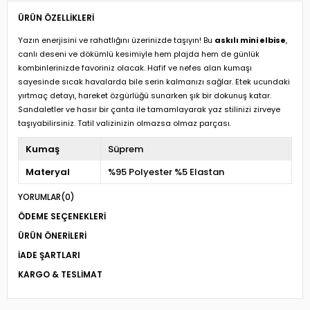
ÜRÜN ÖZELLIKLERI
Yazın enerjisini ve rahatlığını üzerinizde taşıyın! Bu
askılı mini elbise
,
canlı deseni ve dökümlü kesimiyle hem plajda hem de günlük
kombinlerinizde favoriniz olacak. Hafif ve nefes alan kumaşı
sayesinde sıcak havalarda bile serin kalmanızı sağlar. Etek ucundaki
yırtmaç detayı, hareket özgürlüğü sunarken şık bir dokunuş katar.
Sandaletler ve hasır bir çanta ile tamamlayarak yaz stilinizi zirveye
taşıyabilirsiniz. Tatil valizinizin olmazsa olmaz parçası.
Kumaş
Süprem
Materyal
%95 Polyester %5 Elastan
YORUMLAR
(0)
ÖDEME SEÇENEKLERI
ÜRÜN ÖNERILERI
İADE ŞARTLARI
KARGO & TESLIMAT