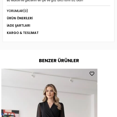
Bu elbise ile gecenin en şık ve göz alıcı ismi siz olun!
YORUMLAR
(0)
ÜRÜN ÖNERILERI
İADE ŞARTLARI
KARGO & TESLIMAT
BENZER ÜRÜNLER