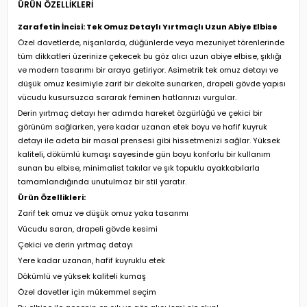
ÜRÜN ÖZELLIKLERI
Zarafetin İncisi: Tek Omuz Detaylı Yırtmaçlı Uzun Abiye Elbise
Özel davetlerde, nişanlarda, düğünlerde veya mezuniyet törenlerinde
tüm dikkatleri üzerinize çekecek bu göz alıcı uzun abiye elbise, şıklığı
ve modern tasarımı bir araya getiriyor. Asimetrik tek omuz detayı ve
düşük omuz kesimiyle zarif bir dekolte sunarken, drapeli gövde yapısı
vücudu kusursuzca sararak feminen hatlarınızı vurgular.
Derin yırtmaç detayı her adımda hareket özgürlüğü ve çekici bir
görünüm sağlarken, yere kadar uzanan etek boyu ve hafif kuyruk
detayı ile adeta bir masal prensesi gibi hissetmenizi sağlar. Yüksek
kaliteli, dökümlü kumaşı sayesinde gün boyu konforlu bir kullanım
sunan bu elbise, minimalist takılar ve şık topuklu ayakkabılarla
tamamlandığında unutulmaz bir stil yaratır.
Ürün Özellikleri:
Zarif tek omuz ve düşük omuz yaka tasarımı
Vücudu saran, drapeli gövde kesimi
Çekici ve derin yırtmaç detayı
Yere kadar uzanan, hafif kuyruklu etek
Dökümlü ve yüksek kaliteli kumaş
Özel davetler için mükemmel seçim