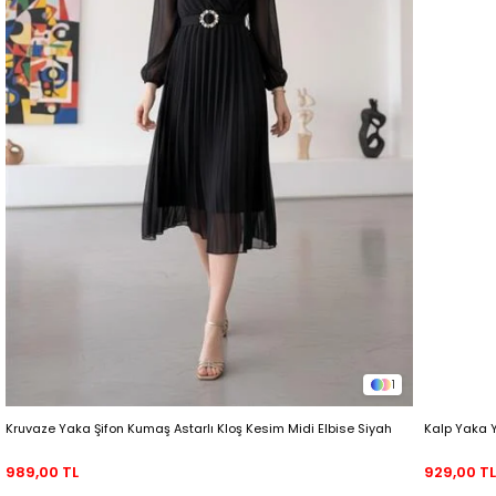
1
Kruvaze Yaka Şifon Kumaş Astarlı Kloş Kesim Midi Elbise Siyah
Kalp Yaka 
989,00 TL
929,00 T